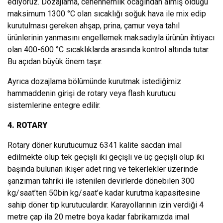
ediyoruz. Dozajlama, cehennemlik ocağından almış olduğu
maksimum 1300 °C olan sıcaklığı soğuk hava ile mix edip
kurutulması gereken ahşap, prina, çamur veya tahıl
ürünlerinin yanmasını engellemek maksadıyla ürünün ihtiyacı
olan 400-600 °C sıcaklıklarda arasında kontrol altında tutar.
Bu açıdan büyük önem taşır.
Ayrıca dozajlama bölümünde kurutmak istediğimiz
hammaddenin girişi de rotary veya flash kurutucu
sistemlerine entegre edilir.
4. ROTARY
Rotary döner kurutucumuz 6341 kalite sacdan imal
edilmekte olup tek geçişli iki geçişli ve üç geçişli olup iki
başında bulunan ikişer adet ring ve tekerlekler üzerinde
şanzıman tahriki ile istenilen devirlerde dönebilen 300
kg/saat’ten 50bin kg/saat’e kadar kurutma kapasitesine
sahip döner tip kurutuculardır. Karayollarının izin verdiği 4
metre çap ila 20 metre boya kadar fabrikamızda imal